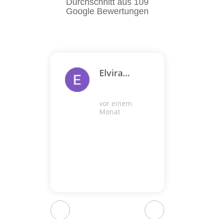
Durchschnitt aus 109
Google Bewertungen
Elvira
Skulski
Scha
vor einem
Monat
„sch
vor ei
Immer 
sehr z