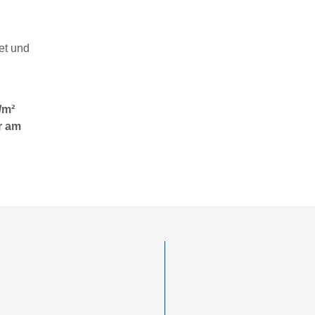
det und
/m²
r am