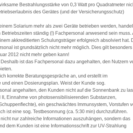
mwirksame Bestrahlungsstärke von 0,3 Watt pro Quadratmeter nic
etriebserlaubnis des Gerätes (und der Versicherungsschutz)
einem Solarium mehr als zwei Geräte betrieben werden, handel
n Betriebszeiten ständig (!) Fachpersonal anwesend sein muss. 
inem akkreditierten Schulungsträger erfolgreich absolviert hat. 
nal ist grundsätzlich nicht mehr möglich. Dies gilt besonders 
nuar 2012 nicht mehr geben kann!
Deshalb ist das Fachpersonal dazu angehalten, den Nutzern v
ieten.
ch korrekte Beratungsgespräche an, und erstellt im
 und einen Dosierungsplan. Weist der Kunde sog.
ersonal angehalten, den Kunden nicht auf die Sonnenbank zu la
nd II, Einnahme von photosensibilisierenden Substanzen,
 Schuppenflechte), ein geschwächtes Immunsystem, Vorstufen 
 ist eine sog. Testbesonnung (ca. 5:30 min) durchzuführen.
nicht nur zahlreiche Informationen auszuhängen, sondern das
d dem Kunden ist eine Informationsschrift zur UV-Strahlung