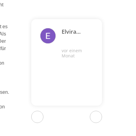
ht
t es
Elvira
Als
Skulski
Der
für
Scha
vor einem
Monat
„sch
vor ei
on
Immer 
sehr z
ssen.
von